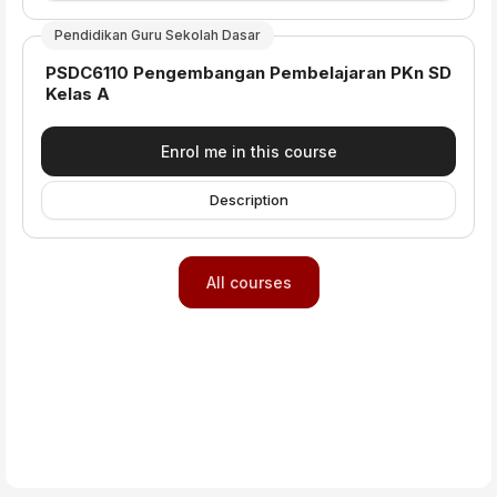
Pendidikan Guru Sekolah Dasar
Course name
PSDC6110 Pengembangan Pembelajaran PKn SD
Kelas A
Enrol me in this course
Description
All courses
Blocks