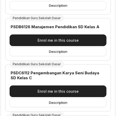
Description
Pendidikan Guru Sekolah Dasar
Course name
PSDB6126 Manajemen Pendidikan SD Kelas A
Enrol me in this course
Description
Pendidikan Guru Sekolah Dasar
Course name
PSDC6112 Pengembangan Karya Seni Budaya
SD Kelas C
Enrol me in this course
Description
Pendidikan Guru Sekolah Dasar